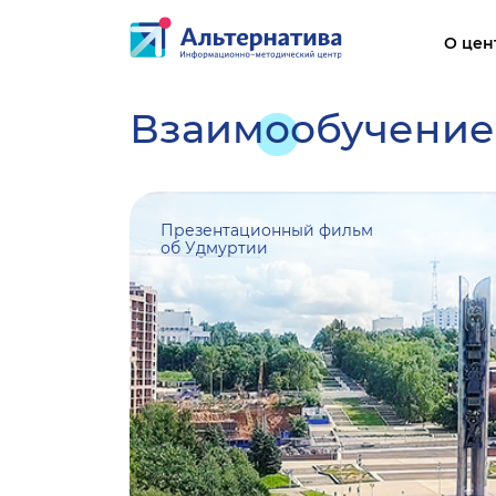
О цен
Взаимообучение
Осн
Стр
обр
Презентационный фильм
Док
об Удмуртии
Обр
Рук
МТО
обр
Пла