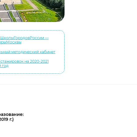
#ШколыГородовРоссии —
ерыМосквы
ьный методический кабинет
стажировок на 2020-2021
 год
азование:
19 г.)