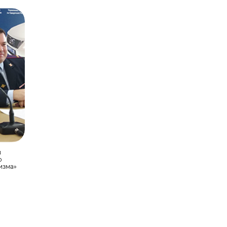
я
о
изма»