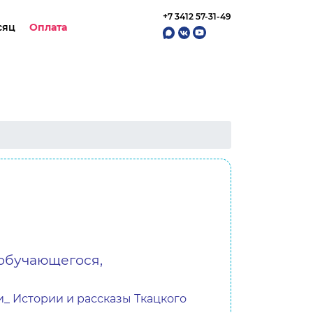
+7 3412 57-31-49
сяц
Оплата
овая база
Анонсы и мероприятия
Нормативная правовая база
образования
События
Оценка качества образования
разование
Конкурсы и фестивали
Онлайн голосования
о
Фотогалерея
Мониторинг и оценка качества
образования
Отзывы
Наши партнёры
 обучающегося,
Контакты
_ Истории и рассказы Ткацкого