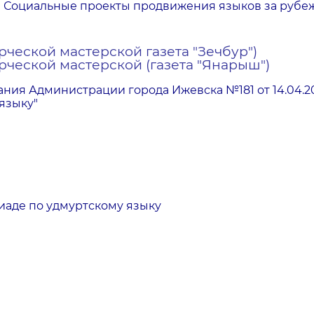
» Социальные проекты продвижения языков за руб
рческой мастерской газета "Зечбур")
рческой мастерской (газета "Янарыш")
ния Администрации города Ижевска №181 от 14.04.
языку"
пиаде по удмуртскому языку