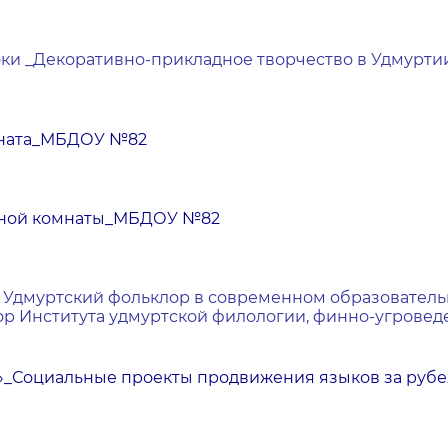
ки _Декоративно-прикладное творчество в Удмуртии
мната_МБДОУ №82
ейной комнаты_МБДОУ №82
 Удмуртский фольклор в современном образователь
тор Института удмуртской филологии, финно-угровед
»_Социальные проекты продвижения языков за руб