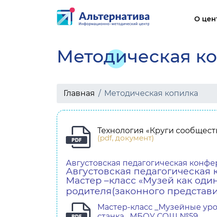
О цен
Методическая к
Осн
Стр
обр
Главная
Методическая копилка
Док
Обр
Технология «Круги сообщест
Рук
(pdf, документ)
МТО
обр
Августовская педагогическая конфе
Пла
Августовская педагогическая 
Мастер –класс «Музей как оди
родителя(законного представи
Мастер-класс _Музейные уро
станка_ МБОУ СОШ №59