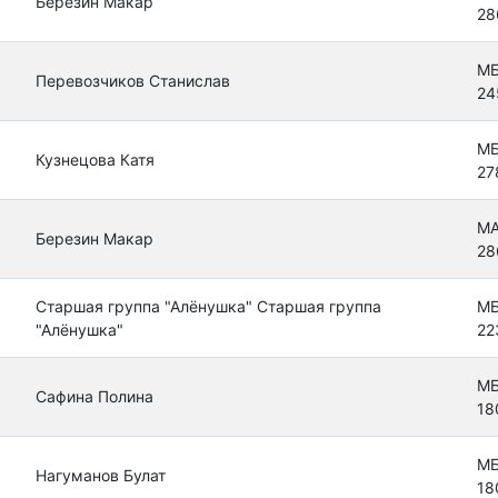
Березин Макар
28
МБ
Перевозчиков Станислав
24
МБ
Кузнецова Катя
27
МА
Березин Макар
28
Старшая группа "Алёнушка" Старшая группа
МБ
"Алёнушка"
22
МБ
Сафина Полина
18
МБ
Нагуманов Булат
18