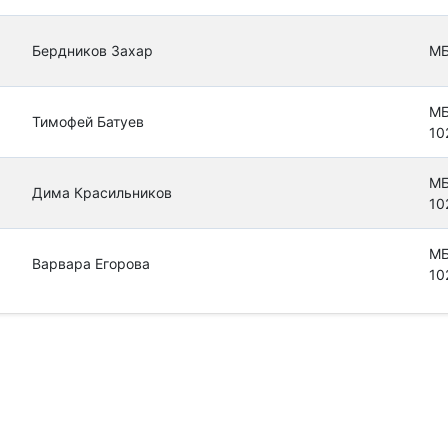
Бердников Захар
МБ
МБ
Тимофей Батуев
10
МБ
Дима Красильников
10
МБ
Варвара Егорова
10