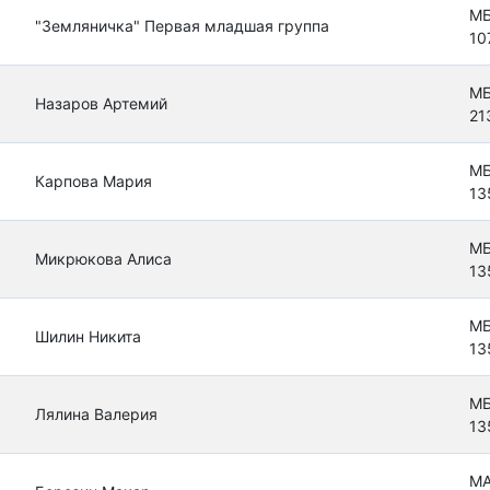
МБ
"Земляничка" Первая младшая группа
10
МБ
Назаров Артемий
21
МБ
Карпова Мария
13
МБ
Микрюкова Алиса
13
МБ
Шилин Никита
13
МБ
Лялина Валерия
13
МА