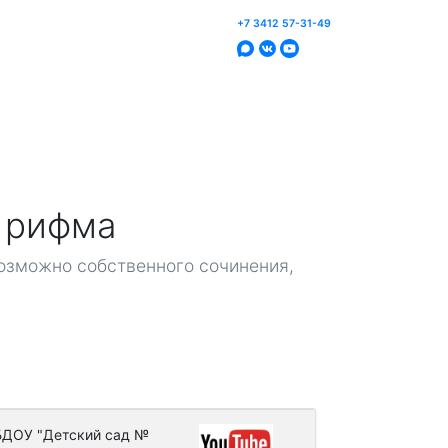
+7 3412 57-31-49
Анонсы и мероприятия
Нормативная правовая база
События
Оценка качества образования
онкурсы и фестивали
я рифма
нлайн голосования
Фотогалерея
озможно собственного сочинения,
ониторинг и оценка качества
бразования
Отзывы
Наши партнёры
Контакты
ДОУ "Детский сад №