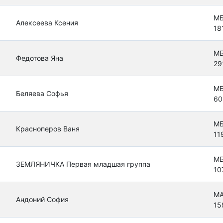
МБ
Алексеева Ксения
18
МБ
Федотова Яна
29
МБ
Беляева Софья
60
МБ
Красноперов Ваня
11
МБ
ЗЕМЛЯНИЧКА Первая младшая группа
10
МА
Андоний София
15