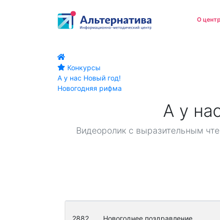
О цент
Конкурсы
Осно
А у нас Новый год!
Стру
Новогодняя рифма
обра
А у на
Доку
Обра
Видеоролик с выразительным чте
Руков
МТО 
обра
Плат
2882
Новогоднее поздравление