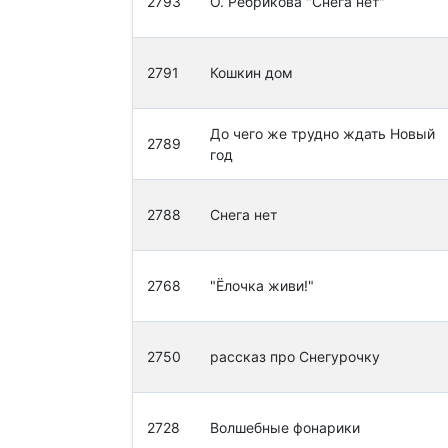
2793
О. Ребрикова "Снега нет"
2791
Кошкин дом
До чего же трудно ждать Новый
2789
год
2788
Снега нет
2768
"Ёлочка живи!"
2750
рассказ про Снегурочку
2728
Волшебные фонарики