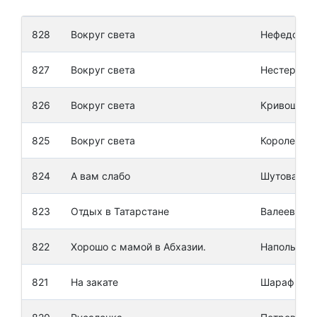
828
Вокруг света
Нефедов Р
827
Вокруг света
Нестерова 
826
Вокруг света
Кривощеко
825
Вокруг света
Королев Ил
824
А вам слабо
Шутова Ан
823
Отдых в Татарстане
Валеев Рин
822
Хорошо с мамой в Абхазии.
Напольских
821
На закате
Шарафиева