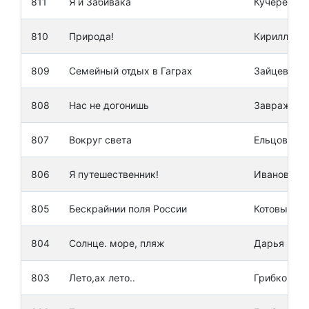
811
Я и Забивака
Кучеренко 
810
Природа!
Кирилл Под
809
Семейный отдых в Гаграх
Зайцева По
808
Нас не догонишь
Завражных
807
Вокруг света
Ельцов Его
806
Я путешественник!
Иванова А
805
Бескрайнии поля России
Котовы
804
Солнце. море, пляж
Дарья Пуз
803
Лето,ах лето..
Грибкова А