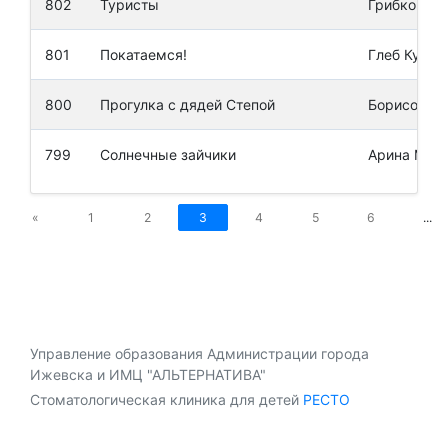
802
Туристы
Грибков Ва
801
Покатаемся!
Глеб Култы
800
Прогулка с дядей Степой
Борисова А
799
Солнечные зайчики
Арина Мар
«
1
2
3
4
5
6
...
Управление образования Администрации города
Ижевска и ИМЦ "АЛЬТЕРНАТИВА"
Стоматологическая клиника для детей
РЕСТО