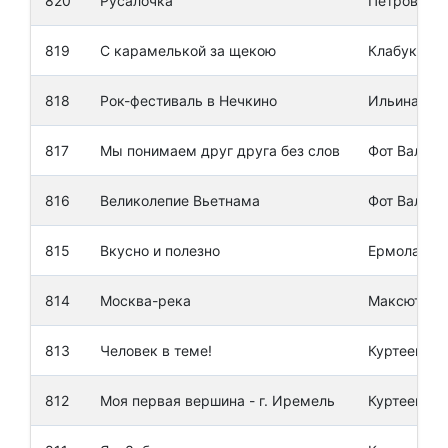
820
Русалочка
Петрова Кс
819
С карамелькой за щекою
Клабуков 
818
Рок-фестиваль в Нечкино
Ильина По
817
Мы понимаем друг друга без слов
Фот Валери
816
Великолепие Вьетнама
Фот Валери
815
Вкусно и полезно
Ермолаев 
814
Москва-река
Максютов 
813
Человек в теме!
Куртеева М
812
Моя первая вершина - г. Иремель
Куртеева М