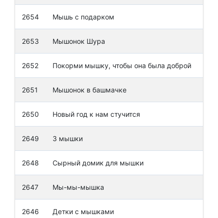
2654
Мышь с подарком
Афа
2653
Мышонок Шура
Зай
2652
Покорми мышку, чтобы она была доброй
Пер
2651
Мышонок в башмачке
Тан
2650
Новый год к нам стучится
Чур
2649
3 мышки
Сут
2648
Сырный домик для мышки
Нас
2647
Мы-мы-мышка
Ром
2646
Детки с мышками
Гру