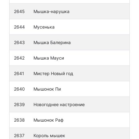
2645
Мышка-нарушка
Лев
2644
Мусенька
Хам
2643
Мышка Балерина
Коз
2642
Мышка Мауси
Утр
2641
Мистер Новый год
Кон
2640
Мышонок Пи
Вор
2639
Новогоднее настроение
Тит
2638
Мышонок Раф
Овч
2637
Король мышек
Пса