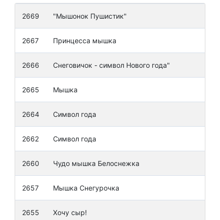
2669
"Мышонок Пушистик"
Коп
2667
Принцесса мышка
Зор
2666
Снеговичок - символ Нового года"
Бак
2665
Мышка
Глу
2664
Символ года
Гыр
2662
Символ года
Мир
2660
Чудо мышка Белоснежка
Его
2657
Мышка Снегурочка
Мад
2655
Хочу сыр!
Тан