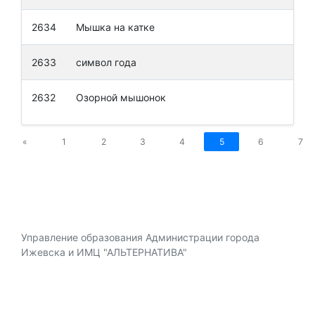
2634
Мышка на катке
Пет
2633
символ года
Мух
2632
Озорной мышонок
Сем
«
1
2
3
4
5
6
7
Управление образования Администрации города
Ижевска и ИМЦ "АЛЬТЕРНАТИВА"