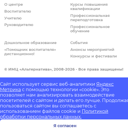
О центре
Курсы повышения
квалификации
Воспитателю
Профессиональная
Учителю
переподготовка
Руководителю
Профессиональное
обучение
Дошкольное образование
События
«Помощник воспитателя»
Анонсы мероприятий
дистанционно!
Конкурсы и фестивали
© ИМЦ «Альтернатива», 2008-2026 - Все права защищены!
IZH.ONE
- Разработка сайтов и информационных систем
Сайт использует сервис веб-аналитики
Яндекс
Powered by
JMY CORE
Метрика
с помощью технологии «cookie». Это
позволяет нам анализировать взаимодействие
посетителей с сайтом и делать его лучше. Продолжа
пользоваться сайтом вы соглашаетесь с
использованием файлов cookie и
Политикой
обработки персональных данных.
Я согласен