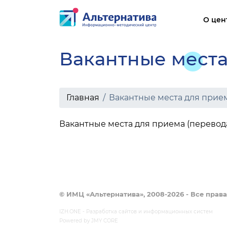
О цен
Вакантные места
Осн
Стр
обр
Главная
Вакантные места для прие
Док
Вакантные места для приема (перевод
Обр
Рук
МТО
обр
Пла
© ИМЦ «Альтернатива», 2008-2026 - Все прав
IZH.ONE
- Разработка сайтов и информационных систем
Powered by
JMY CORE