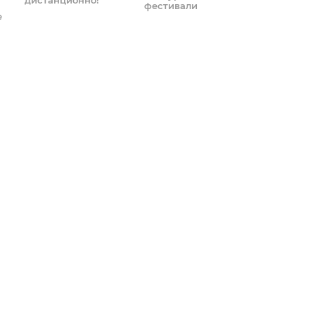
фестивали
е