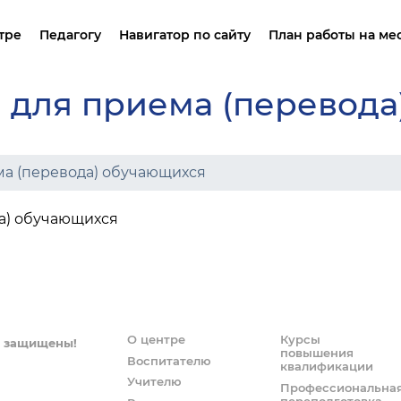
тре
Педагогу
Навигатор по сайту
План работы на ме
 для приема (перевода
овные сведения
Нормативная правовая база
Финансово-хозяйственная
Нормативная прав
деятельность
уктура и органы управления
Направления работы
Оценка качества 
азовательной организацией
Вакантные места для приема
ма (перевода) обучающихся
(перевода) обучающихся
Национальное об
ументы
Доступная среда
а) обучающихся
азование
Международное сотрудничеств
оводство. Педагогический состав
Преемственность между ДО и НОО
План работы на месяц
 и оснащенность
азовательного процесса
План работы на год
тные образовательные услуги
О центре
Курсы
а защищены!
повышения
Воспитателю
квалификации
Учителю
Профессиональна
переподготовка