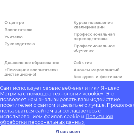
О центре
Курсы повышения
квалификации
Воспитателю
Профессиональная
Учителю
переподготовка
Руководителю
Профессиональное
обучение
Дошкольное образование
События
«Помощник воспитателя»
Анонсы мероприятий
дистанционно!
Конкурсы и фестивали
Сайт использует сервис веб-аналитики
Яндекс
© ИМЦ «Альтернатива», 2008-2026 - Все права защищены!
Метрика
с помощью технологии «cookie». Это
позволяет нам анализировать взаимодействие
IZH.ONE
- Разработка сайтов и информационных систем
посетителей с сайтом и делать его лучше. Продолжа
Powered by
JMY CORE
пользоваться сайтом вы соглашаетесь с
использованием файлов cookie и
Политикой
обработки персональных данных.
Я согласен